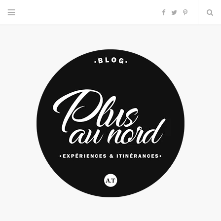
F
T
P
a
w
i
c
i
n
e
t
t
b
t
e
o
e
r
o
r
e
k
s
t