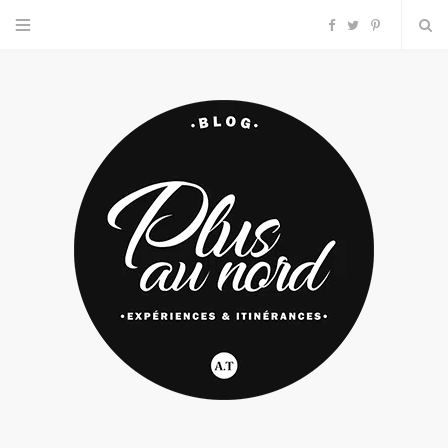
F
T
P
a
w
i
c
i
n
e
t
t
b
t
e
o
e
r
o
r
e
k
s
t