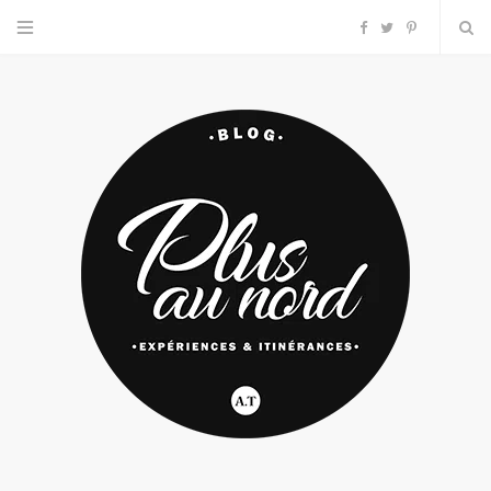
F
T
P
a
w
i
c
i
n
e
t
t
b
t
e
o
e
r
o
r
e
k
s
t