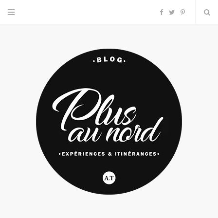
F
T
P
a
w
i
c
i
n
e
t
t
b
t
e
o
e
r
o
r
e
k
s
t