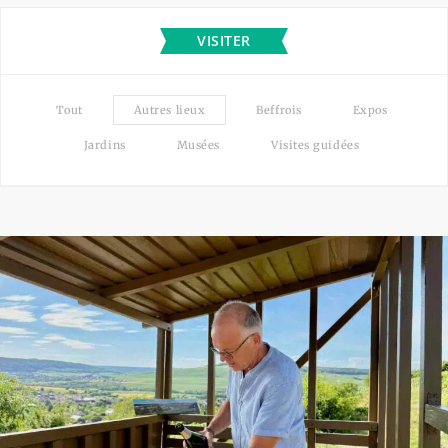
VISITER
Tout
Autres lieux
Beffrois
Expos
Jardins
Musées
Visites guidées