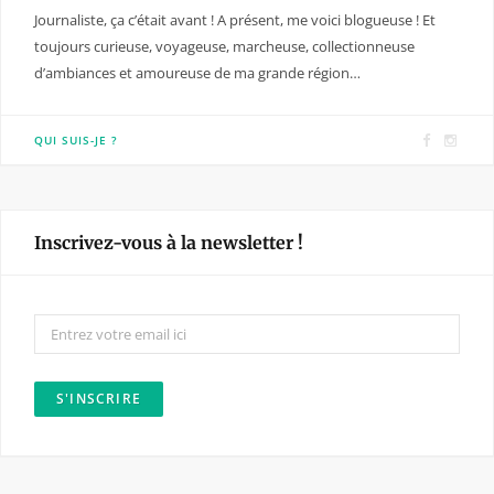
Journaliste, ça c’était avant ! A présent, me voici blogueuse ! Et
toujours curieuse, voyageuse, marcheuse, collectionneuse
d’ambiances et amoureuse de ma grande région…
F
I
QUI SUIS-JE ?
a
n
c
s
e
t
Inscrivez-vous à la newsletter !
b
a
o
g
o
r
k
a
m