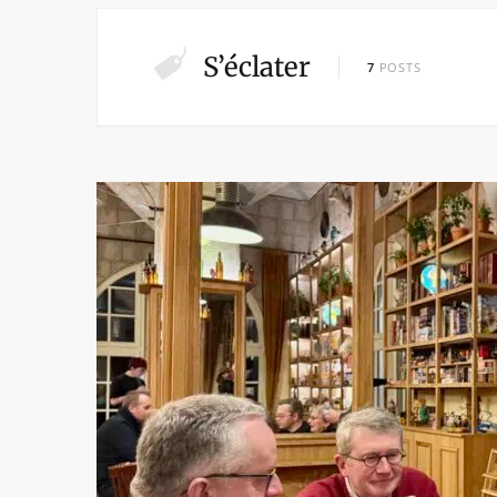
S’éclater
7
POSTS