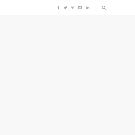
F
T
P
I
L
a
w
i
n
i
c
i
n
s
n
e
t
t
t
k
b
t
e
a
e
o
e
r
g
d
o
r
e
r
I
k
s
a
n
t
m