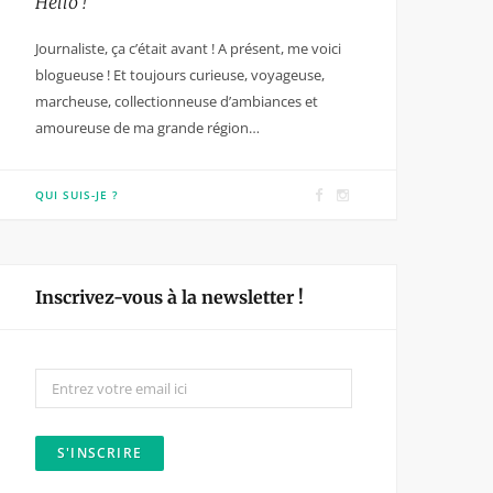
Hello !
Journaliste, ça c’était avant ! A présent, me voici
blogueuse ! Et toujours curieuse, voyageuse,
marcheuse, collectionneuse d’ambiances et
amoureuse de ma grande région…
F
I
QUI SUIS-JE ?
a
n
c
s
e
t
Inscrivez-vous à la newsletter !
b
a
o
g
o
r
k
a
m