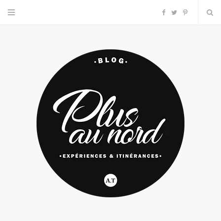
F
T
P
a
w
i
c
i
n
e
t
t
b
t
e
o
e
r
o
r
e
k
s
t