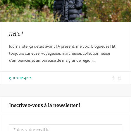
Hello !
Journaliste, ça c’était avant ! A présent, me voici blogueuse ! Et
toujours curieuse, voyageuse, marcheuse, collectionneuse
d’ambiances et amoureuse de ma grande région…
F
I
QUI SUIS-JE ?
a
n
c
s
e
t
Inscrivez-vous à la newsletter !
b
a
o
g
o
r