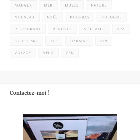
MANGER
MER
MUSÉE
NATURE
NOUVEAU
NOËL
PAYS-BAS
POLOGNE
RESTAURANT
RÉNOVER
S'ÉCLATER
SPA
STREET ART
THÉ
UKRAINE
VIN
VOYAGE
VÉLO
ZEN
Contactez-moi !