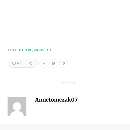
TAGS:
BALADE
NOUVEAU
67
Annetomczak07