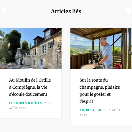
Articles liés
Au Moulin de l’Ortille
Sur la route du
à Compiègne, la vie
champagne,
plaisirs
s’écoule doucement
pour le gosier et
l’esprit
CHAMBRES D'HÔTES
7
AOÛT 2026
AUTRES LIEUX
1 AOÛT
2026