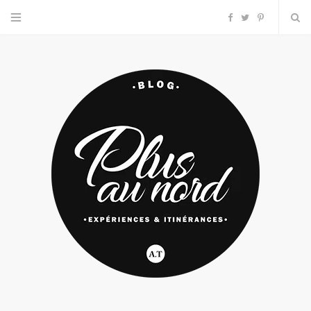
F
T
P
a
w
i
c
i
n
e
t
t
b
t
e
o
e
r
o
r
e
k
s
t