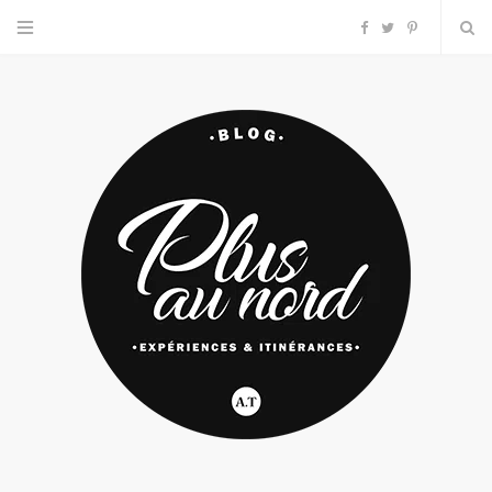
F
T
P
a
w
i
c
i
n
e
t
t
b
t
e
o
e
r
o
r
e
k
s
t