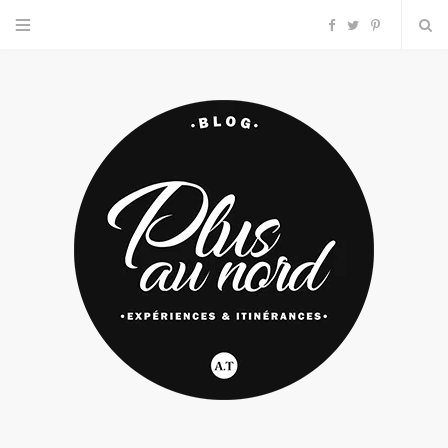
F
T
P
a
w
i
c
i
n
e
t
t
b
t
e
o
e
r
o
r
e
k
s
t