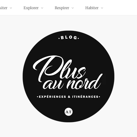
siter
Explorer
Respirer
Habiter