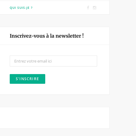
F
I
QUI SUIS-JE ?
a
n
c
s
e
t
Inscrivez-vous à la newsletter !
b
a
o
g
o
r
k
a
m