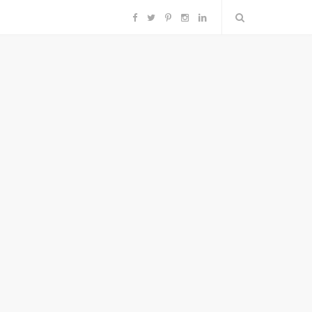
F
T
P
I
L
a
w
i
n
i
c
i
n
s
n
e
t
t
t
k
b
t
e
a
e
o
e
r
g
d
o
r
e
r
I
k
s
a
n
t
m