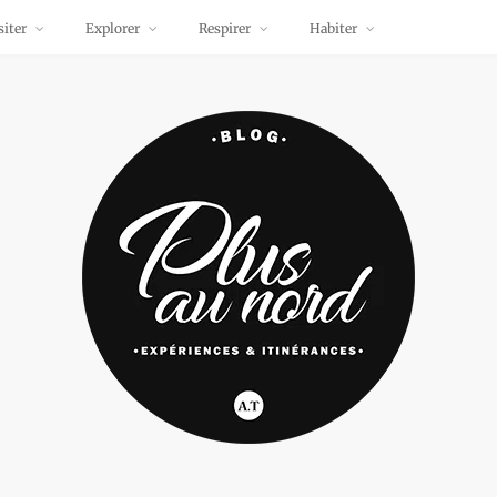
siter
Explorer
Respirer
Habiter