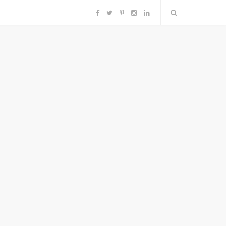
F
T
P
I
L
a
w
i
n
i
c
i
n
s
n
e
t
t
t
k
b
t
e
a
e
o
e
r
g
d
o
r
e
r
I
k
s
a
n
t
m