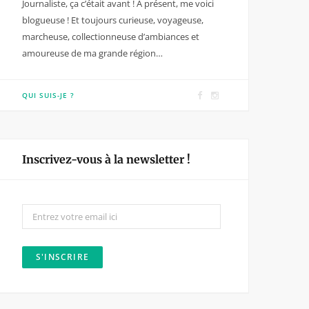
Journaliste, ça c’était avant ! A présent, me voici
blogueuse ! Et toujours curieuse, voyageuse,
marcheuse, collectionneuse d’ambiances et
amoureuse de ma grande région…
F
I
QUI SUIS-JE ?
a
n
c
s
e
t
Inscrivez-vous à la newsletter !
b
a
o
g
o
r
k
a
m