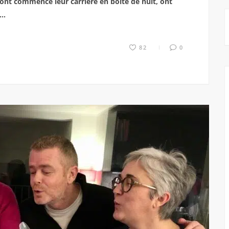
 ont commencé leur carrière en boîte de nuit, ont
s…
82
0