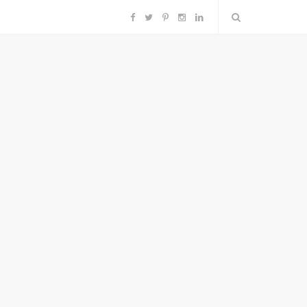
F
T
P
I
L
a
w
i
n
i
c
i
n
s
n
e
t
t
t
k
b
t
e
a
e
o
e
r
g
d
o
r
e
r
I
k
s
a
n
t
m