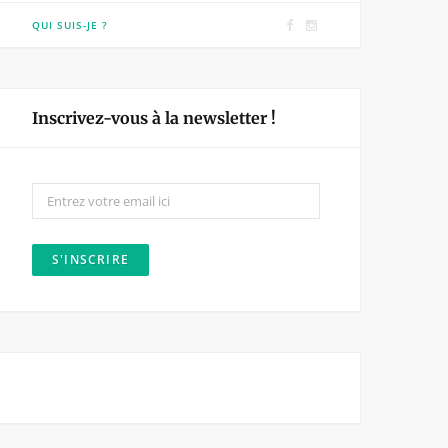
F
I
QUI SUIS-JE ?
a
n
c
s
e
t
Inscrivez-vous à la newsletter !
b
a
o
g
o
r
k
a
m