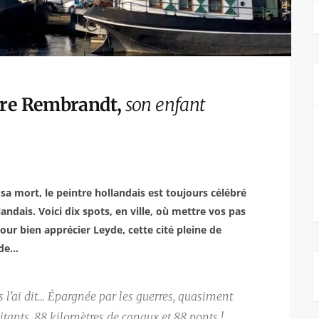
bre Rembrandt,
son enfant
a mort, le peintre hollandais est toujours célébré
andais. Voici dix spots, en ville, où mettre vos pas
our bien apprécier Leyde, cette
cité pleine de
ide…
us l’ai dit… Épargnée par les guerres, quasiment
tants, 88 kilomètres de canaux et 88 ponts !