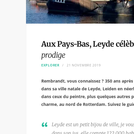
Aux Pays-Bas, Leyde célè
prodige
EXPLORER
21 NOVEMBRE 2019
Rembrandt, vous connaissez ? 350 ans après s
dans sa ville natale de Leyde, Leiden en néerl
dans ceux du peintre, plus quelques autres p
charme, au nord de Rotterdam. Suivez le gu
Leyde est un petit bijou de ville, je vo
dans son jus, elle compte 122 000 habi