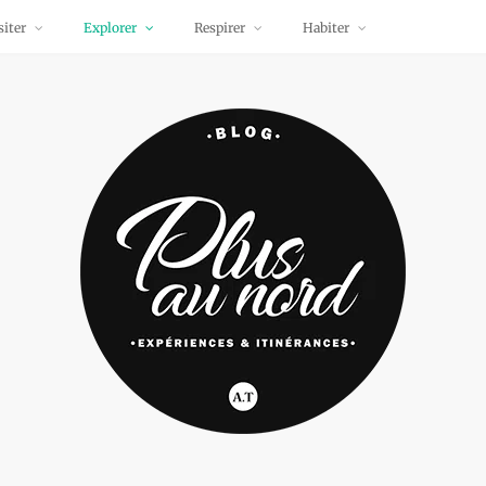
siter
Explorer
Respirer
Habiter