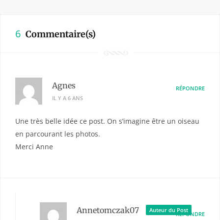
6
Commentaire(s)
Agnes
RÉPONDRE
IL Y A 6 ANS
Une très belle idée ce post. On s’imagine être un oiseau
en parcourant les photos.
Merci Anne
Annetomczak07
Auteur du Post
RÉPONDRE