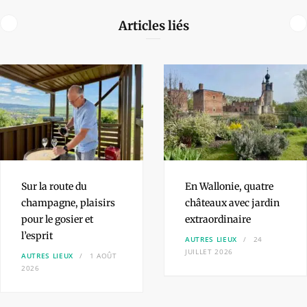
Articles liés
Sur la route du
En Wallonie, quatre
champagne,
plaisirs
châteaux
avec jardin
pour le gosier et
extraordinaire
l’esprit
AUTRES LIEUX
24
JUILLET 2026
AUTRES LIEUX
1 AOÛT
2026