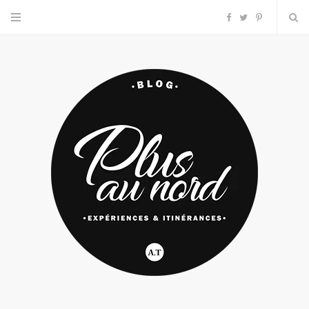
F
T
P
a
w
i
c
i
n
e
t
t
b
t
e
o
e
r
o
r
e
k
s
t