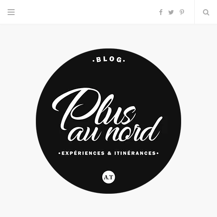
F
T
P
a
w
i
c
i
n
e
t
t
b
t
e
o
e
r
o
r
e
k
s
t