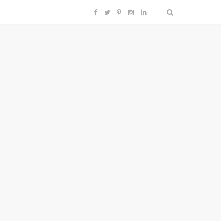
F
T
P
I
L
a
w
i
n
i
c
i
n
s
n
e
t
t
t
k
b
t
e
a
e
o
e
r
g
d
o
r
e
r
I
k
s
a
n
t
m