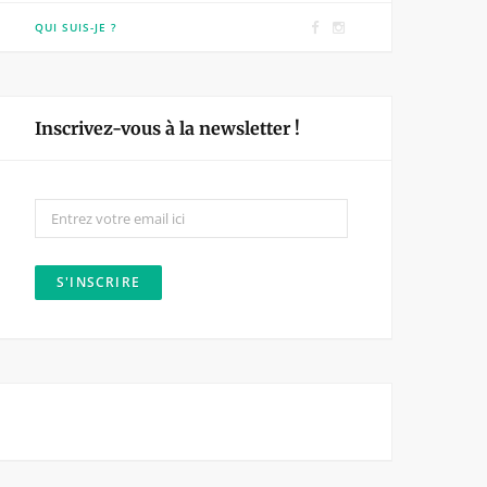
F
I
QUI SUIS-JE ?
a
n
c
s
e
t
Inscrivez-vous à la newsletter !
b
a
o
g
o
r
k
a
m