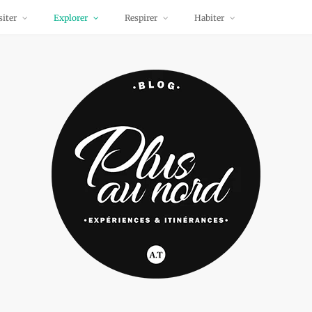
siter
Explorer
Respirer
Habiter