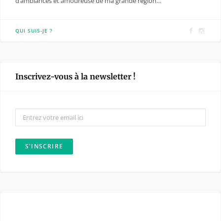
d’ambiances et amoureuse de ma grande région…
F
I
QUI SUIS-JE ?
a
n
c
s
e
t
Inscrivez-vous à la newsletter !
b
a
o
g
o
r
k
a
m