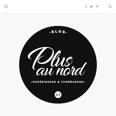
F
T
P
a
w
i
c
i
n
e
t
t
b
t
e
o
e
r
o
r
e
k
s
t