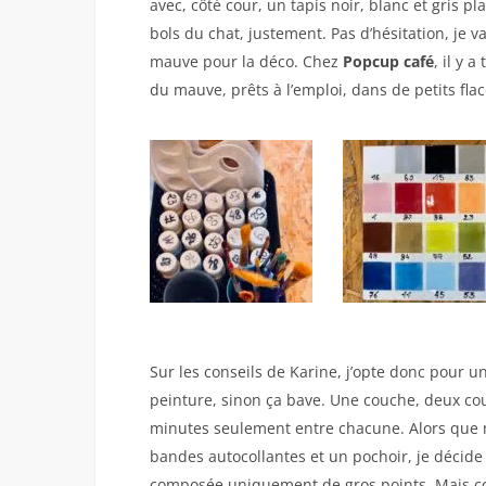
avec, côté cour, un tapis noir, blanc et gris pl
bols du chat, justement. Pas d’hésitation, je va
mauve pour la déco. Chez
Popcup café
, il y 
du mauve, prêts à l’emploi, dans de petits flac
Sur les conseils de Karine, j’opte donc pour u
peinture, sinon ça bave. Une couche, deux cou
minutes seulement entre chacune. Alors que m
bandes autocollantes et un pochoir, je décide
composée uniquement de gros points. Mais co