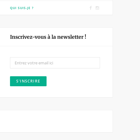
F
I
QUI SUIS-JE ?
a
n
c
s
e
t
Inscrivez-vous à la newsletter !
b
a
o
g
o
r
k
a
m