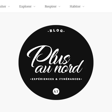
siter
Explorer
Respirer
Habiter