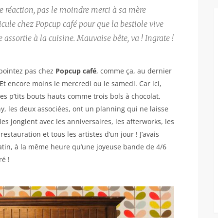
re réaction, pas le moindre merci à sa mère
dicule chez Popcup café pour que la bestiole vive
assortie à la cuisine. Mauvaise bête, va ! Ingrate !
 pointez pas chez
Popcup café
, comme ça, au dernier
Et encore moins le mercredi ou le samedi. Car ici,
les p’tits bouts hauts comme trois bols à chocolat,
nny, les deux associées, ont un planning qui ne laisse
lles jonglent avec les anniversaires, les afterworks, les
estauration et tous les artistes d’un jour ! J’avais
atin, à la même heure qu’une joyeuse bande de 4/6
é !