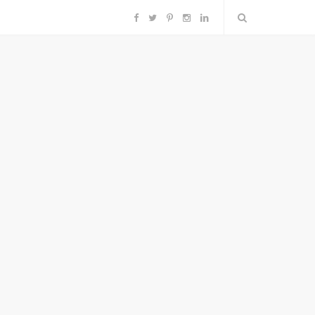
F
T
P
I
L
a
w
i
n
i
c
i
n
s
n
e
t
t
t
k
b
t
e
a
e
o
e
r
g
d
o
r
e
r
I
k
s
a
n
t
m