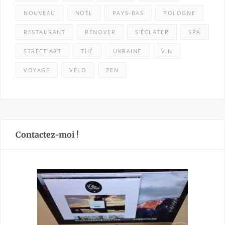
NOUVEAU
NOËL
PAYS-BAS
POLOGNE
RESTAURANT
RÉNOVER
S'ÉCLATER
SPA
STREET ART
THÉ
UKRAINE
VIN
VOYAGE
VÉLO
ZEN
Contactez-moi !