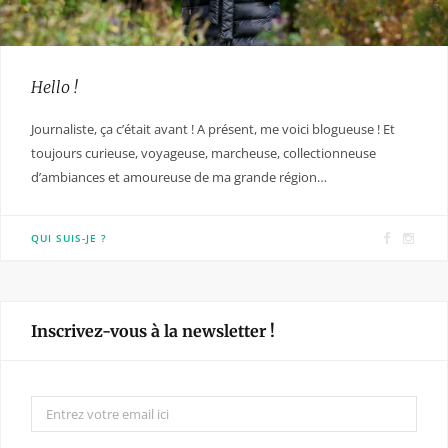
Hello !
Journaliste, ça c’était avant ! A présent, me voici blogueuse ! Et
toujours curieuse, voyageuse, marcheuse, collectionneuse
d’ambiances et amoureuse de ma grande région…
F
I
QUI SUIS-JE ?
a
n
c
s
e
t
Inscrivez-vous à la newsletter !
b
a
o
g
o
r
k
a
m