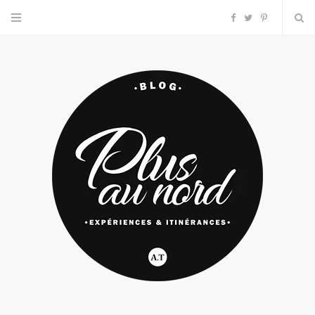
F
T
P
a
w
i
c
i
n
e
t
t
b
t
e
o
e
r
o
r
e
k
s
t