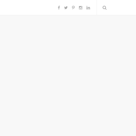
F
T
P
I
L
a
w
i
n
i
c
i
n
s
n
e
t
t
t
k
b
t
e
a
e
o
e
r
g
d
o
r
e
r
I
k
s
a
n
t
m