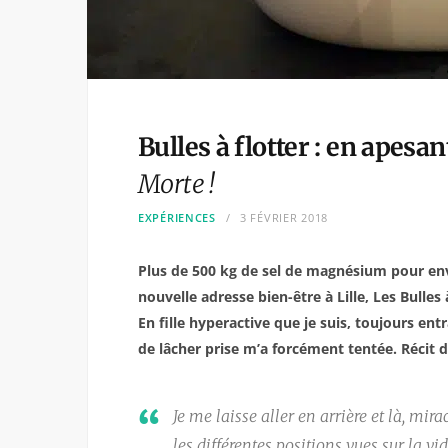
Bulles à flotter : en apesa
Morte !
EXPÉRIENCES
3 FÉVRIER 2018
Plus de 500 kg de sel de magnésium pour envi
nouvelle adresse bien-être à Lille, Les Bulles à
En fille hyperactive que je suis, toujours ent
de lâcher prise m’a forcément tentée. Récit 
Je me laisse aller en arrière et là, mir
les différentes positions vues sur la v