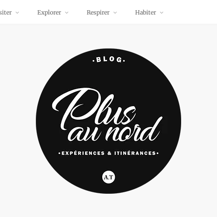
siter
Explorer
Respirer
Habiter