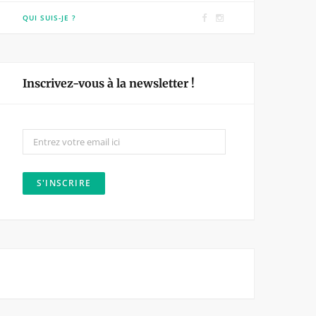
F
I
QUI SUIS-JE ?
a
n
c
s
e
t
Inscrivez-vous à la newsletter !
b
a
o
g
o
r
k
a
m