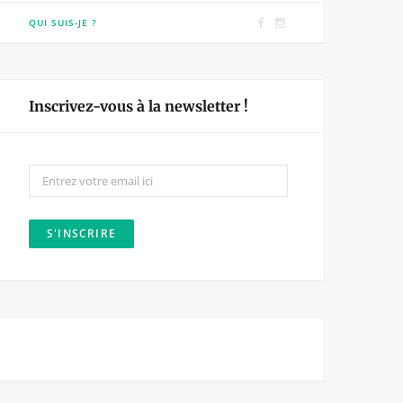
F
I
QUI SUIS-JE ?
a
n
c
s
e
t
Inscrivez-vous à la newsletter !
b
a
o
g
o
r
k
a
m