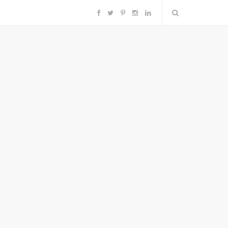
F
T
P
I
L
a
w
i
n
i
c
i
n
s
n
e
t
t
t
k
b
t
e
a
e
o
e
r
g
d
o
r
e
r
I
k
s
a
n
t
m