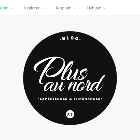
siter
Explorer
Respirer
Habiter