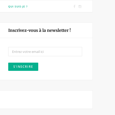
F
I
QUI SUIS-JE ?
a
n
c
s
e
t
Inscrivez-vous à la newsletter !
b
a
o
g
o
r
k
a
m