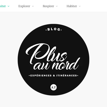
siter
Explorer
Respirer
Habiter