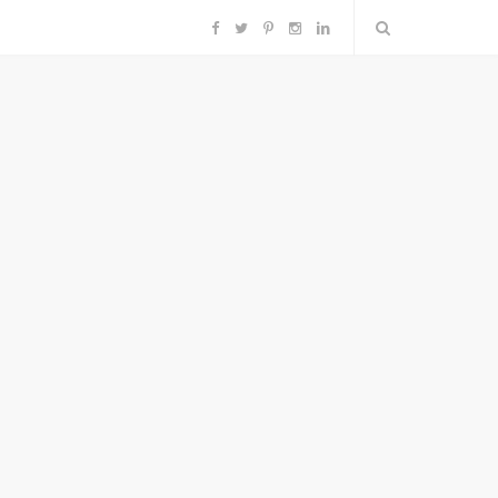
F
T
P
I
L
a
w
i
n
i
c
i
n
s
n
e
t
t
t
k
b
t
e
a
e
o
e
r
g
d
o
r
e
r
I
k
s
a
n
t
m