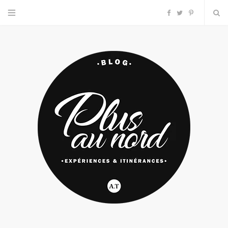
F
T
P
a
w
i
c
i
n
e
t
t
b
t
e
o
e
r
o
r
e
k
s
t