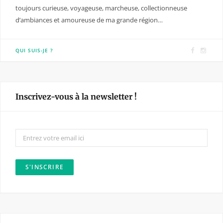
toujours curieuse, voyageuse, marcheuse, collectionneuse
d’ambiances et amoureuse de ma grande région…
F
I
QUI SUIS-JE ?
a
n
c
s
e
t
Inscrivez-vous à la newsletter !
b
a
o
g
o
r
k
a
m