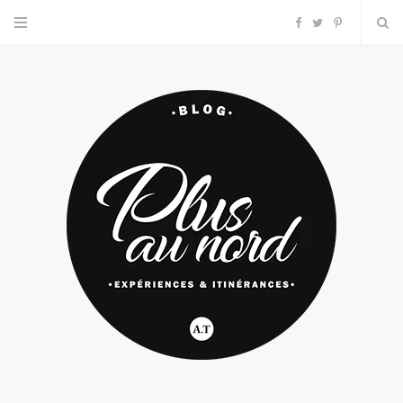
F
T
P
a
w
i
c
i
n
e
t
t
b
t
e
o
e
r
o
r
e
k
s
t