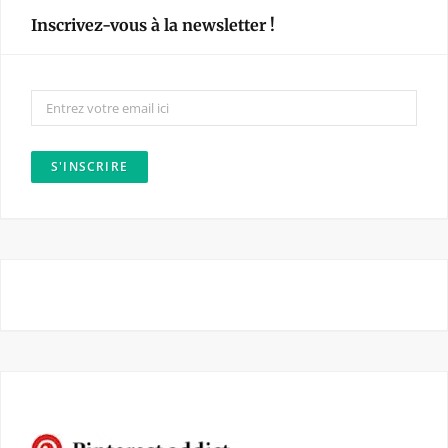
e
t
Inscrivez-vous à la newsletter !
b
a
o
g
o
r
k
a
m