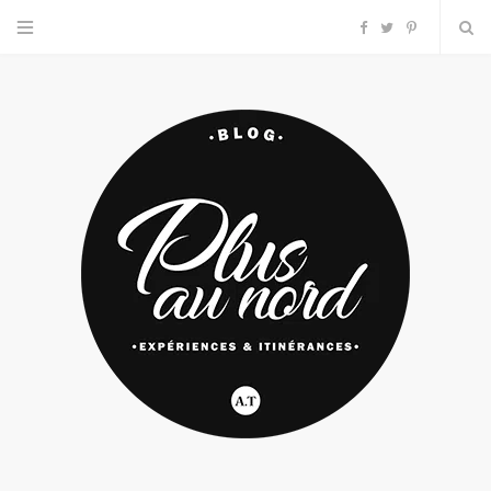
F
T
P
a
w
i
c
i
n
e
t
t
b
t
e
o
e
r
o
r
e
k
s
t