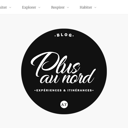
siter
Explorer
Respirer
Habiter