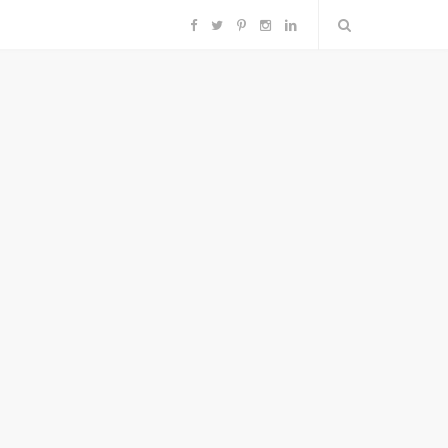
F
T
P
I
L
a
w
i
n
i
c
i
n
s
n
e
t
t
t
k
b
t
e
a
e
o
e
r
g
d
o
r
e
r
I
k
s
a
n
t
m