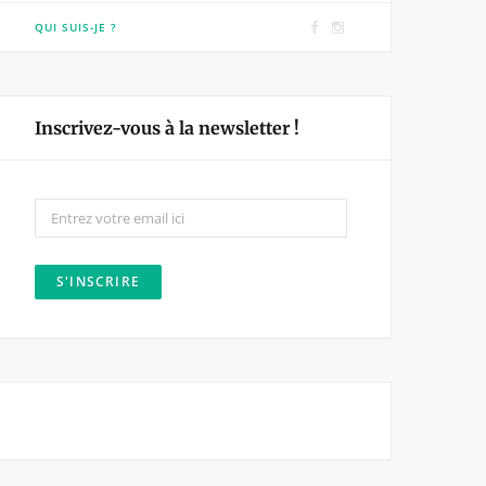
F
I
QUI SUIS-JE ?
a
n
c
s
e
t
Inscrivez-vous à la newsletter !
b
a
o
g
o
r
k
a
m