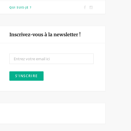
F
I
QUI SUIS-JE ?
a
n
c
s
e
t
Inscrivez-vous à la newsletter !
b
a
o
g
o
r
k
a
m