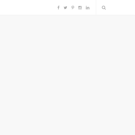
F
T
P
I
L
a
w
i
n
i
c
i
n
s
n
e
t
t
t
k
b
t
e
a
e
o
e
r
g
d
o
r
e
r
I
k
s
a
n
t
m