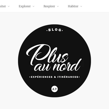
siter
Explorer
Respirer
Habiter