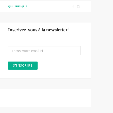
F
I
QUI SUIS-JE ?
a
n
c
s
e
t
Inscrivez-vous à la newsletter !
b
a
o
g
o
r
k
a
m