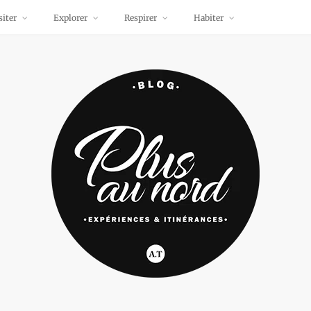
siter
Explorer
Respirer
Habiter