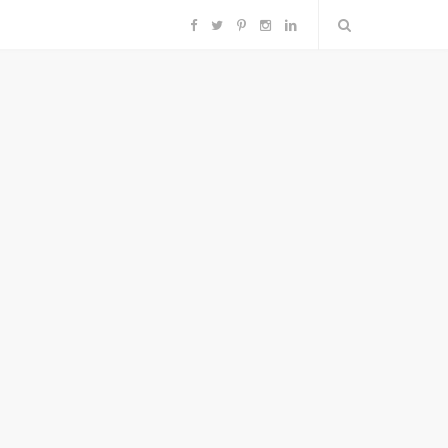
F
T
P
I
L
a
w
i
n
i
c
i
n
s
n
e
t
t
t
k
b
t
e
a
e
o
e
r
g
d
o
r
e
r
I
k
s
a
n
t
m