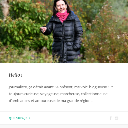
Hello !
Journaliste, ça c’était avant ! A présent, me voici blogueuse ! Et
toujours curieuse, voyageuse, marcheuse, collectionneuse
d’ambiances et amoureuse de ma grande région…
F
I
QUI SUIS-JE ?
a
n