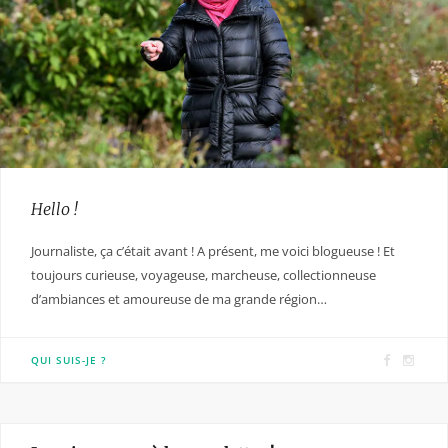
Hello !
Journaliste, ça c’était avant ! A présent, me voici blogueuse ! Et
toujours curieuse, voyageuse, marcheuse, collectionneuse
d’ambiances et amoureuse de ma grande région…
F
I
QUI SUIS-JE ?
a
n
c
s
e
t