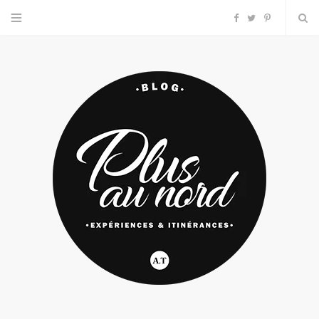
F
T
P
a
w
i
c
i
n
e
t
t
b
t
e
o
e
r
o
r
e
k
s
t