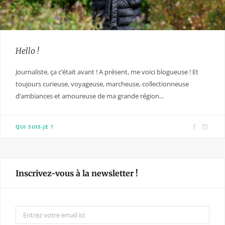
Hello !
Journaliste, ça c’était avant ! A présent, me voici blogueuse ! Et
toujours curieuse, voyageuse, marcheuse, collectionneuse
d’ambiances et amoureuse de ma grande région…
F
I
QUI SUIS-JE ?
a
n
c
s
e
t
Inscrivez-vous à la newsletter !
b
a
o
g
o
r
k
a