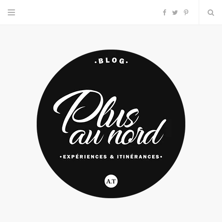
F
T
P
a
w
i
c
i
n
e
t
t
b
t
e
o
e
r
o
r
e
k
s
t