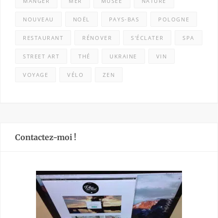
MANGER
MER
MUSÉE
NATURE
NOUVEAU
NOËL
PAYS-BAS
POLOGNE
RESTAURANT
RÉNOVER
S'ÉCLATER
SPA
STREET ART
THÉ
UKRAINE
VIN
VOYAGE
VÉLO
ZEN
Contactez-moi !