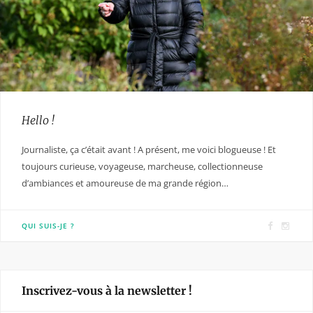
Hello !
Journaliste, ça c’était avant ! A présent, me voici blogueuse ! Et
toujours curieuse, voyageuse, marcheuse, collectionneuse
d’ambiances et amoureuse de ma grande région…
F
I
QUI SUIS-JE ?
a
n
c
s
e
t
Inscrivez-vous à la newsletter !
b
a