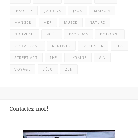
INSOLITE
JARDINS
JEUX
MAISON
MANGER
MER
MUSÉE
NATURE
NOUVEAU
NOËL
PAYS-BAS
POLOGNE
RESTAURANT
RÉNOVER
S'ÉCLATER
SPA
STREET ART
THÉ
UKRAINE
VIN
VOYAGE
VÉLO
ZEN
Contactez-moi !