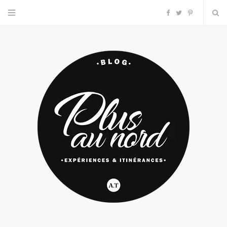
F
T
P
a
w
i
c
i
n
e
t
t
b
t
e
o
e
r
o
r
e
k
s
t