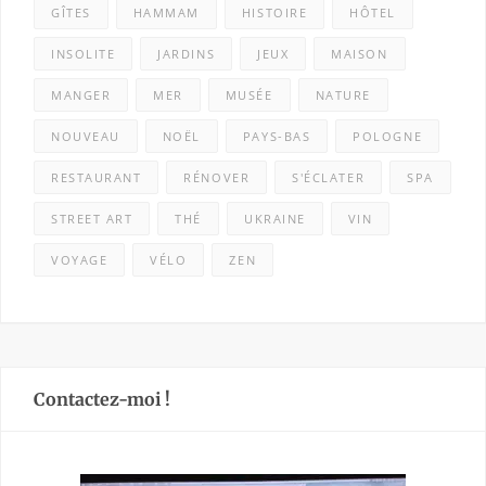
GÎTES
HAMMAM
HISTOIRE
HÔTEL
INSOLITE
JARDINS
JEUX
MAISON
MANGER
MER
MUSÉE
NATURE
NOUVEAU
NOËL
PAYS-BAS
POLOGNE
RESTAURANT
RÉNOVER
S'ÉCLATER
SPA
STREET ART
THÉ
UKRAINE
VIN
VOYAGE
VÉLO
ZEN
Contactez-moi !