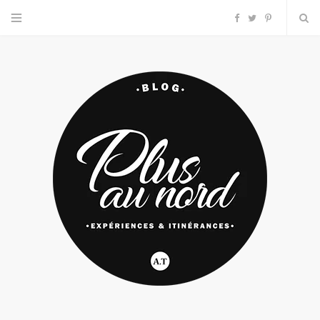
F
T
P
a
w
i
c
i
n
e
t
t
b
t
e
o
e
r
o
r
e
k
s
t