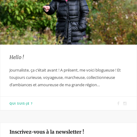
Hello !
Journaliste, ça c’était avant ! A présent, me voici blogueuse ! Et
toujours curieuse, voyageuse, marcheuse, collectionneuse
d’ambiances et amoureuse de ma grande région…
F
I
QUI SUIS-JE ?
a
n
c
s
e
t
Inscrivez-vous à la newsletter !
b
a