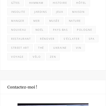
GÎTES
HAMMAM
HISTOIRE
HÔTEL
INSOLITE
JARDINS
JEUX
MAISON
MANGER
MER
MUSÉE
NATURE
NOUVEAU
NOËL
PAYS-BAS
POLOGNE
RESTAURANT
RÉNOVER
S'ÉCLATER
SPA
STREET ART
THÉ
UKRAINE
VIN
VOYAGE
VÉLO
ZEN
Contactez-moi !