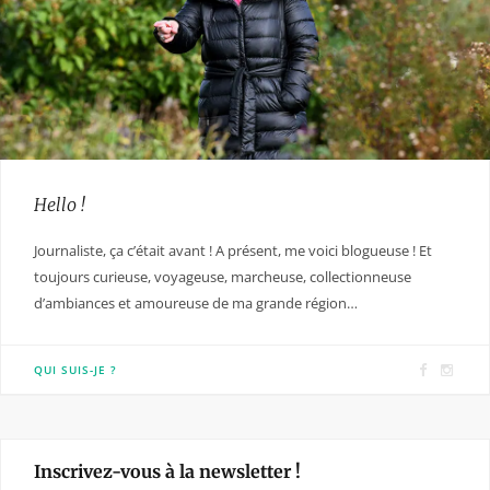
Hello !
Journaliste, ça c’était avant ! A présent, me voici blogueuse ! Et
toujours curieuse, voyageuse, marcheuse, collectionneuse
d’ambiances et amoureuse de ma grande région…
F
I
QUI SUIS-JE ?
a
n
c
s
e
t
Inscrivez-vous à la newsletter !
b
a