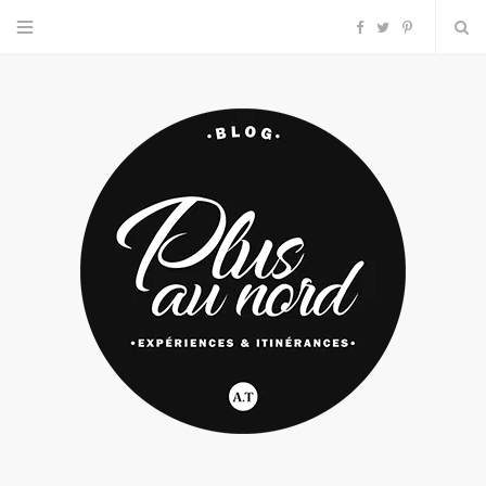
F
T
P
a
w
i
c
i
n
e
t
t
b
t
e
o
e
r
o
r
e
k
s
t