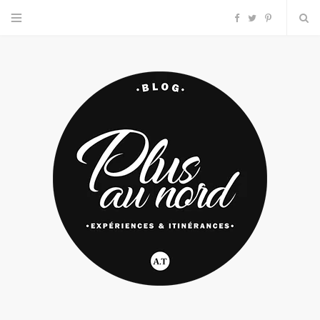
F
T
P
a
w
i
c
i
n
e
t
t
b
t
e
o
e
r
o
r
e
k
s
t