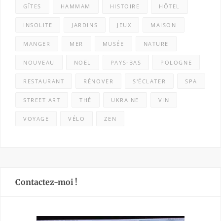
GÎTES
HAMMAM
HISTOIRE
HÔTEL
INSOLITE
JARDINS
JEUX
MAISON
MANGER
MER
MUSÉE
NATURE
NOUVEAU
NOËL
PAYS-BAS
POLOGNE
RESTAURANT
RÉNOVER
S'ÉCLATER
SPA
STREET ART
THÉ
UKRAINE
VIN
VOYAGE
VÉLO
ZEN
Contactez-moi !