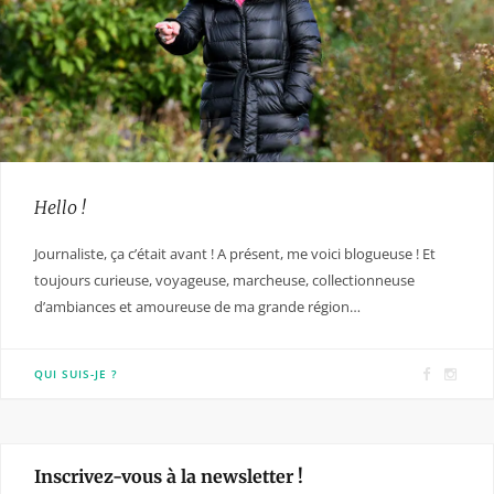
Hello !
Journaliste, ça c’était avant ! A présent, me voici blogueuse ! Et
toujours curieuse, voyageuse, marcheuse, collectionneuse
d’ambiances et amoureuse de ma grande région…
F
I
QUI SUIS-JE ?
a
n
c
s
e
t
Inscrivez-vous à la newsletter !
b
a