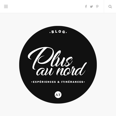
F
T
P
a
w
i
c
i
n
e
t
t
b
t
e
o
e
r
o
r
e
k
s
t