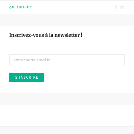
F
I
QUI SUIS-JE ?
a
n
c
s
e
t
Inscrivez-vous à la newsletter !
b
a
o
g
o
r
k
a
m