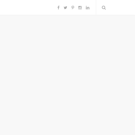
F
T
P
I
L
a
w
i
n
i
c
i
n
s
n
e
t
t
t
k
b
t
e
a
e
o
e
r
g
d
o
r
e
r
I
k
s
a
n
t
m