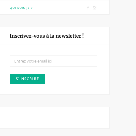
F
I
QUI SUIS-JE ?
a
n
c
s
e
t
Inscrivez-vous à la newsletter !
b
a
o
g
o
r
k
a
m