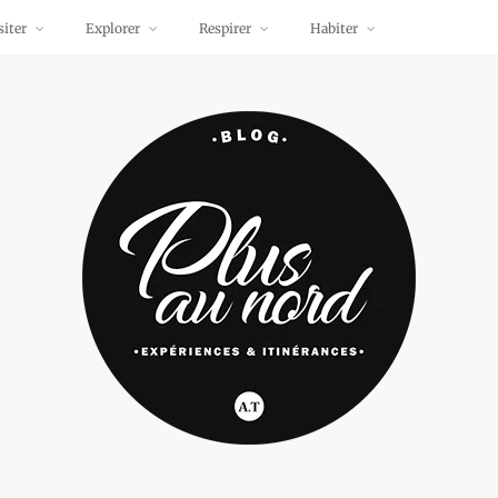
siter
Explorer
Respirer
Habiter