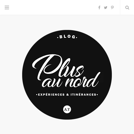
F
T
P
a
w
i
c
i
n
e
t
t
b
t
e
o
e
r
o
r
e
k
s
t