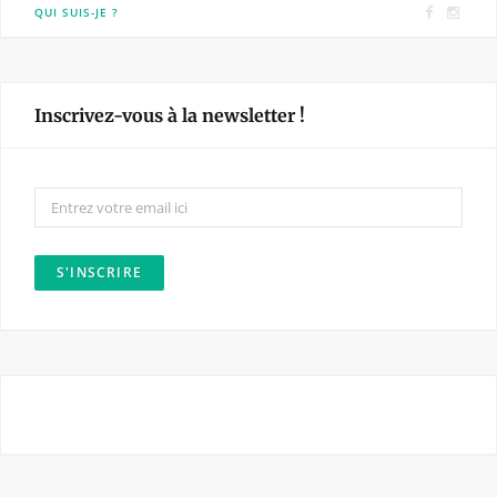
F
I
QUI SUIS-JE ?
a
n
c
s
e
t
Inscrivez-vous à la newsletter !
b
a
o
g
o
r
k
a
m