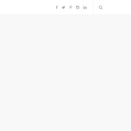
F
T
P
I
L
a
w
i
n
i
c
i
n
s
n
e
t
t
t
k
b
t
e
a
e
o
e
r
g
d
o
r
e
r
I
k
s
a
n
t
m