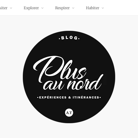
siter
Explorer
Respirer
Habiter