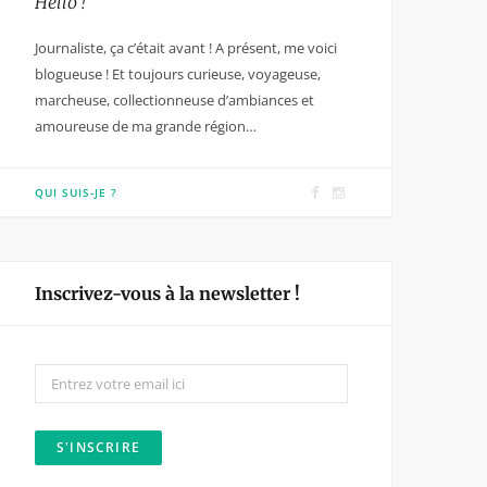
Hello !
Journaliste, ça c’était avant ! A présent, me voici
blogueuse ! Et toujours curieuse, voyageuse,
marcheuse, collectionneuse d’ambiances et
amoureuse de ma grande région…
F
I
QUI SUIS-JE ?
a
n
c
s
e
t
Inscrivez-vous à la newsletter !
b
a
o
g
o
r
k
a
m