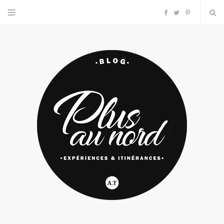
F
T
P
a
w
i
c
i
n
e
t
t
b
t
e
o
e
r
o
r
e
k
s
t