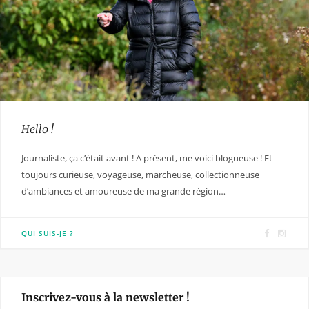
Hello !
Journaliste, ça c’était avant ! A présent, me voici blogueuse ! Et
toujours curieuse, voyageuse, marcheuse, collectionneuse
d’ambiances et amoureuse de ma grande région…
F
I
QUI SUIS-JE ?
a
n
c
s
e
t
Inscrivez-vous à la newsletter !
b
a