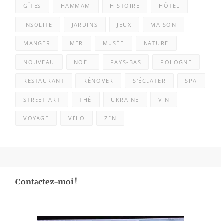
GÎTES
HAMMAM
HISTOIRE
HÔTEL
INSOLITE
JARDINS
JEUX
MAISON
MANGER
MER
MUSÉE
NATURE
NOUVEAU
NOËL
PAYS-BAS
POLOGNE
RESTAURANT
RÉNOVER
S'ÉCLATER
SPA
STREET ART
THÉ
UKRAINE
VIN
VOYAGE
VÉLO
ZEN
Contactez-moi !