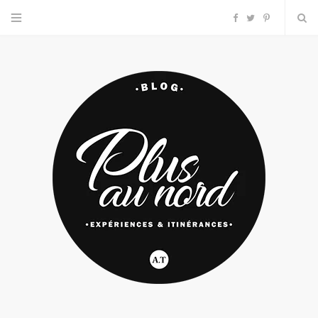
F
T
P
a
w
i
c
i
n
e
t
t
b
t
e
o
e
r
o
r
e
k
s
t