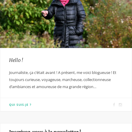
Hello !
Journaliste, ça c’était avant ! A présent, me voici blogueuse ! Et
toujours curieuse, voyageuse, marcheuse, collectionneuse
d’ambiances et amoureuse de ma grande région…
F
I
QUI SUIS-JE ?
a
n
c
s
e
t
Inscrivez-vous à la newsletter !