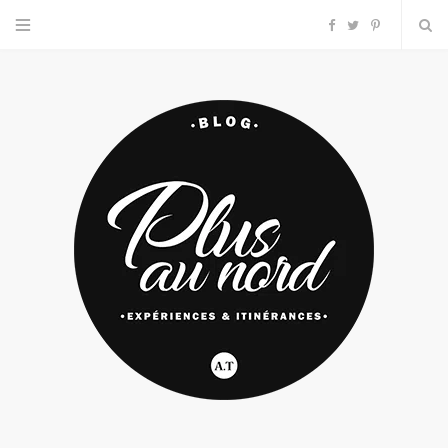
F
T
P
a
w
i
c
i
n
e
t
t
b
t
e
o
e
r
o
r
e
k
s
t