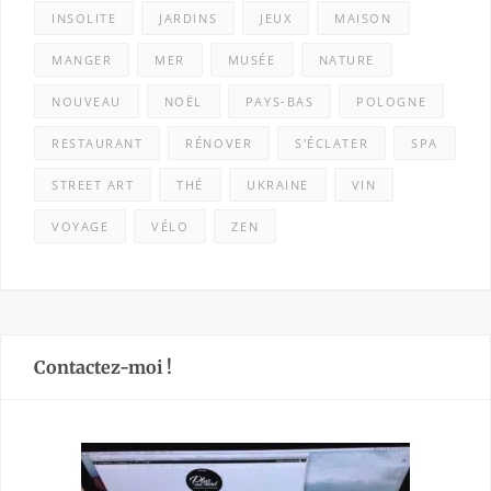
INSOLITE
JARDINS
JEUX
MAISON
MANGER
MER
MUSÉE
NATURE
NOUVEAU
NOËL
PAYS-BAS
POLOGNE
RESTAURANT
RÉNOVER
S'ÉCLATER
SPA
STREET ART
THÉ
UKRAINE
VIN
VOYAGE
VÉLO
ZEN
Contactez-moi !