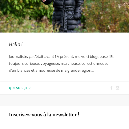
Hello !
Journaliste, ça c’était avant ! A présent, me voici blogueuse ! Et
toujours curieuse, voyageuse, marcheuse, collectionneuse
d’ambiances et amoureuse de ma grande région…
F
I
QUI SUIS-JE ?
a
n
c
s
e
t
Inscrivez-vous à la newsletter !
b
a
o
g