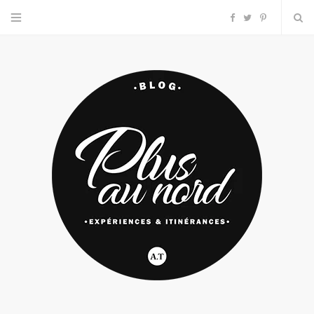
F
T
P
a
w
i
c
i
n
e
t
t
b
t
e
o
e
r
o
r
e
k
s
t