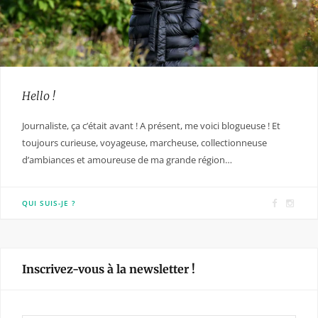
Hello !
Journaliste, ça c’était avant ! A présent, me voici blogueuse ! Et
toujours curieuse, voyageuse, marcheuse, collectionneuse
d’ambiances et amoureuse de ma grande région…
F
I
QUI SUIS-JE ?
a
n
c
s
e
t
Inscrivez-vous à la newsletter !
b
a
o
g
o
r