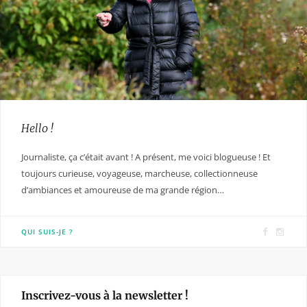
Hello !
Journaliste, ça c’était avant ! A présent, me voici blogueuse ! Et
toujours curieuse, voyageuse, marcheuse, collectionneuse
d’ambiances et amoureuse de ma grande région…
F
I
QUI SUIS-JE ?
a
n
c
s
e
t
Inscrivez-vous à la newsletter !
b
a