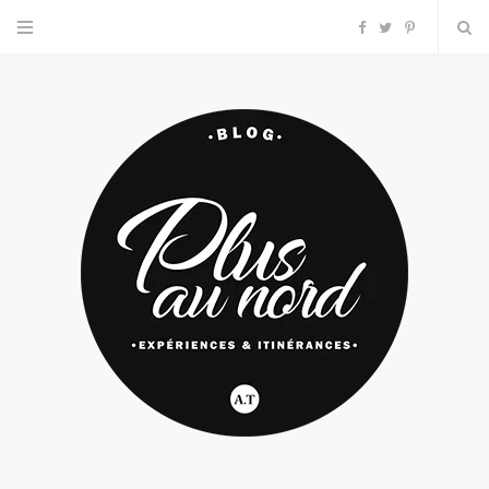
F
T
P
a
w
i
c
i
n
e
t
t
b
t
e
o
e
r
o
r
e
k
s
t