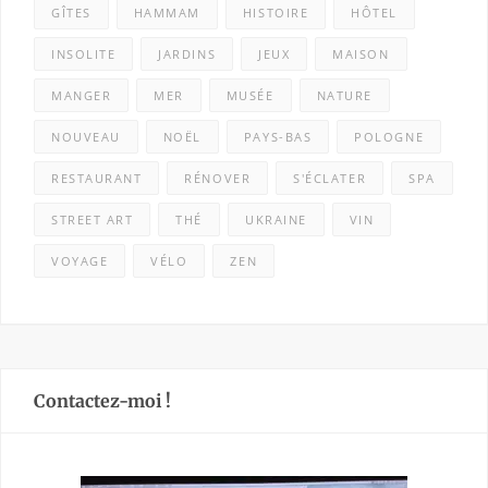
GÎTES
HAMMAM
HISTOIRE
HÔTEL
INSOLITE
JARDINS
JEUX
MAISON
MANGER
MER
MUSÉE
NATURE
NOUVEAU
NOËL
PAYS-BAS
POLOGNE
RESTAURANT
RÉNOVER
S'ÉCLATER
SPA
STREET ART
THÉ
UKRAINE
VIN
VOYAGE
VÉLO
ZEN
Contactez-moi !