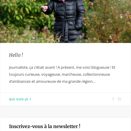
Hello !
Journaliste, ça c’était avant ! A présent, me voici blogueuse ! Et
toujours curieuse, voyageuse, marcheuse, collectionneuse
d’ambiances et amoureuse de ma grande région…
F
I
QUI SUIS-JE ?
a
n
c
s
e
t
Inscrivez-vous à la newsletter !
b
a