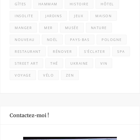
GÎTES
HAMMAM
HISTOIRE
HÔTEL
INSOLITE
JARDINS
JEUX
MAISON
MANGER
MER
MUSÉE
NATURE
NOUVEAU
NOËL
PAYS-BAS
POLOGNE
RESTAURANT
RÉNOVER
S'ÉCLATER
SPA
STREET ART
THÉ
UKRAINE
VIN
VOYAGE
VÉLO
ZEN
Contactez-moi !