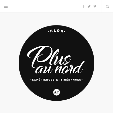
F
T
P
a
w
i
c
i
n
e
t
t
b
t
e
o
e
r
o
r
e
k
s
t