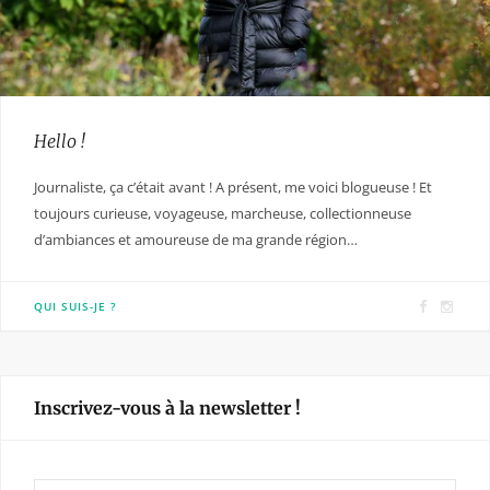
Hello !
Journaliste, ça c’était avant ! A présent, me voici blogueuse ! Et
toujours curieuse, voyageuse, marcheuse, collectionneuse
d’ambiances et amoureuse de ma grande région…
F
I
QUI SUIS-JE ?
a
n
c
s
e
t
Inscrivez-vous à la newsletter !
b
a
o
g
o
r