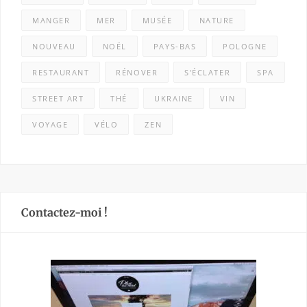
MANGER
MER
MUSÉE
NATURE
NOUVEAU
NOËL
PAYS-BAS
POLOGNE
RESTAURANT
RÉNOVER
S'ÉCLATER
SPA
STREET ART
THÉ
UKRAINE
VIN
VOYAGE
VÉLO
ZEN
Contactez-moi !