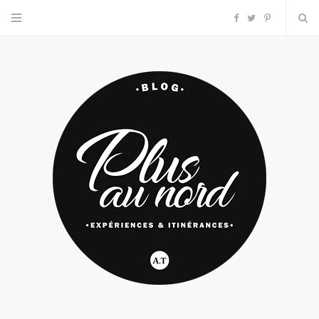
F
T
P
a
w
i
c
i
n
e
t
t
b
t
e
o
e
r
o
r
e
k
s
t