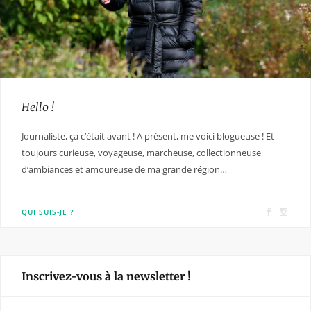
Hello !
Journaliste, ça c’était avant ! A présent, me voici blogueuse ! Et
toujours curieuse, voyageuse, marcheuse, collectionneuse
d’ambiances et amoureuse de ma grande région…
F
I
QUI SUIS-JE ?
a
n
c
s
e
t
Inscrivez-vous à la newsletter !
b
a
o
g