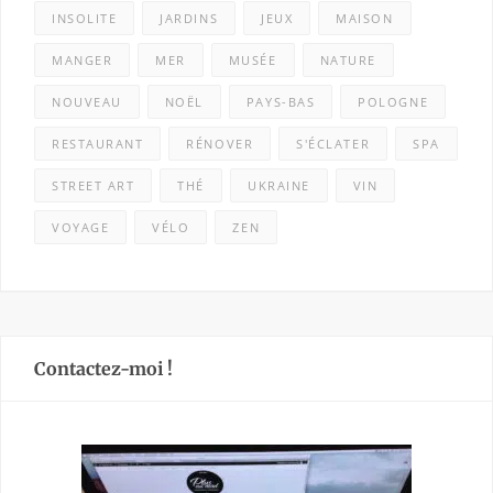
INSOLITE
JARDINS
JEUX
MAISON
MANGER
MER
MUSÉE
NATURE
NOUVEAU
NOËL
PAYS-BAS
POLOGNE
RESTAURANT
RÉNOVER
S'ÉCLATER
SPA
STREET ART
THÉ
UKRAINE
VIN
VOYAGE
VÉLO
ZEN
Contactez-moi !