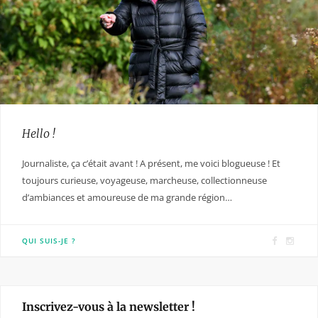
Hello !
Journaliste, ça c’était avant ! A présent, me voici blogueuse ! Et
toujours curieuse, voyageuse, marcheuse, collectionneuse
d’ambiances et amoureuse de ma grande région…
F
I
QUI SUIS-JE ?
a
n
c
s
e
t
Inscrivez-vous à la newsletter !
b
a