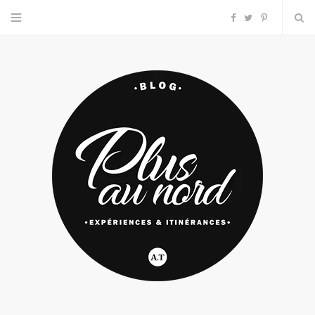
F
T
P
a
w
i
c
i
n
e
t
t
b
t
e
o
e
r
o
r
e
k
s
t