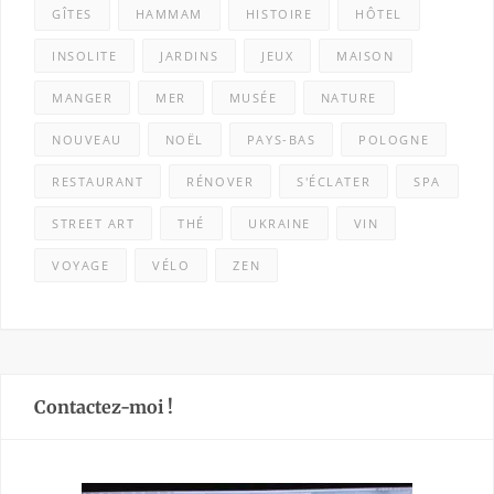
GÎTES
HAMMAM
HISTOIRE
HÔTEL
INSOLITE
JARDINS
JEUX
MAISON
MANGER
MER
MUSÉE
NATURE
NOUVEAU
NOËL
PAYS-BAS
POLOGNE
RESTAURANT
RÉNOVER
S'ÉCLATER
SPA
STREET ART
THÉ
UKRAINE
VIN
VOYAGE
VÉLO
ZEN
Contactez-moi !