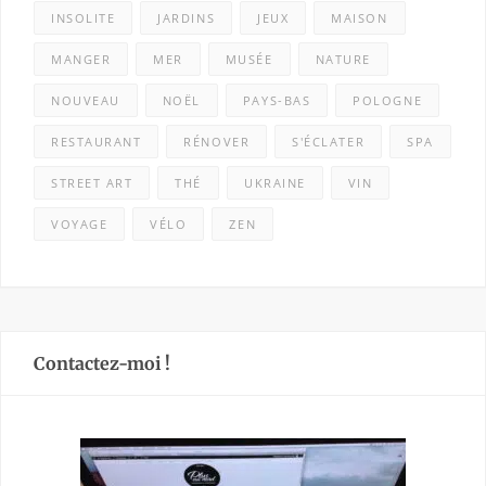
INSOLITE
JARDINS
JEUX
MAISON
MANGER
MER
MUSÉE
NATURE
NOUVEAU
NOËL
PAYS-BAS
POLOGNE
RESTAURANT
RÉNOVER
S'ÉCLATER
SPA
STREET ART
THÉ
UKRAINE
VIN
VOYAGE
VÉLO
ZEN
Contactez-moi !