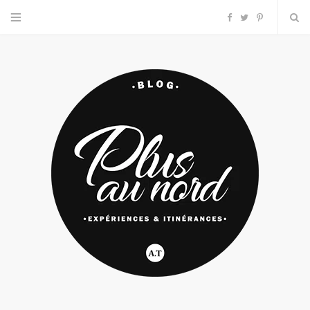
F
T
P
a
w
i
c
i
n
e
t
t
b
t
e
o
e
r
o
r
e
k
s
t