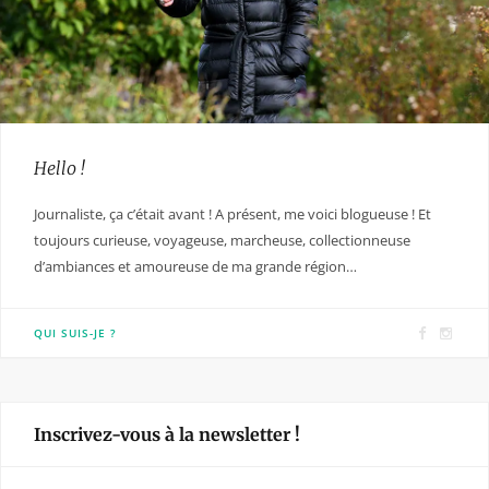
Hello !
Journaliste, ça c’était avant ! A présent, me voici blogueuse ! Et
toujours curieuse, voyageuse, marcheuse, collectionneuse
d’ambiances et amoureuse de ma grande région…
F
I
QUI SUIS-JE ?
a
n
c
s
e
t
Inscrivez-vous à la newsletter !
b
a
o
g