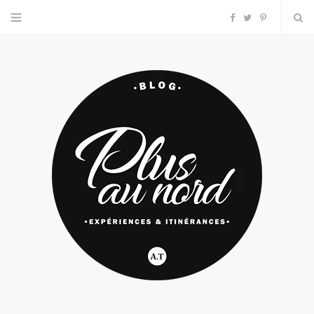
F
T
P
a
w
i
c
i
n
e
t
t
b
t
e
o
e
r
o
r
e
k
s
t