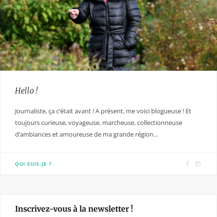
Hello !
Journaliste, ça c’était avant ! A présent, me voici blogueuse ! Et
toujours curieuse, voyageuse, marcheuse, collectionneuse
d’ambiances et amoureuse de ma grande région…
F
I
QUI SUIS-JE ?
a
n
c
s
e
t
Inscrivez-vous à la newsletter !
b
a