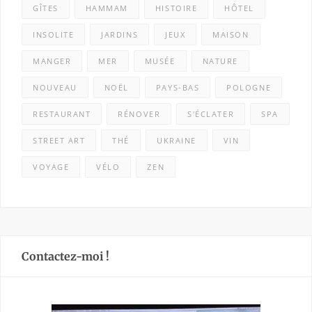
GÎTES
HAMMAM
HISTOIRE
HÔTEL
INSOLITE
JARDINS
JEUX
MAISON
MANGER
MER
MUSÉE
NATURE
NOUVEAU
NOËL
PAYS-BAS
POLOGNE
RESTAURANT
RÉNOVER
S'ÉCLATER
SPA
STREET ART
THÉ
UKRAINE
VIN
VOYAGE
VÉLO
ZEN
Contactez-moi !