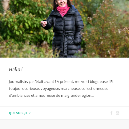
Hello !
Journaliste, ça c’était avant ! A présent, me voici blogueuse ! Et
toujours curieuse, voyageuse, marcheuse, collectionneuse
d’ambiances et amoureuse de ma grande région…
F
I
QUI SUIS-JE ?
a
n
c
s