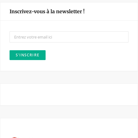
e
t
Inscrivez-vous à la newsletter !
b
a
o
g
o
r
k
a
m