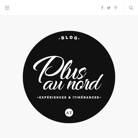
F
T
P
a
w
i
c
i
n
e
t
t
b
t
e
o
e
r
o
r
e
k
s
t